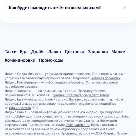
Как будет выглядеть отчёт по всем заказам?
Такси
Еда
Драйв
Лавка
Доставка
Заправки
Маркет
Командировки
Промокоды
Яндекс Go для бизнеса — услуги для юридических лиц. Транспортные и иные
услуги оказываются партнёрами сервиса. Подробнее:
business.go.yandex
.
Яндекс Командировки — информационный сервис. Услуги оказываются
партнёрами сервиса.
Яндекс Заправки — информационный сервис. Продажу топлива
осуществляют АЗС. Условия —
yandex.ru/legal/zapravki_termsofuse
.
Яндекс Еда — информационный сервис. Доставку осуществляют партнёры
сервиса. Зона, время доставки и предложения ограничены, подробнее
на
eda.yandex.ru
. (0+)
Яндекс Лавка — раздел информационного сервиса Яндекс Еда, подробнее:
clck.ru/QgJpy
. Доставка осуществляется партнёрами сервиса Яндекс Еда. Зона,
время доставки и предложения ограничены — актуальная информация
в приложении Яндекс Лавка и на сайте
lavka.yandex.ru
. Время доставки
не включает в себя время на приём, обработку и сбор заказа и зависит
от времени заказа и зоны доставки. Продавец товаров — ООО «Яндекс.Лавка»