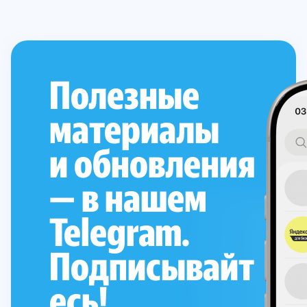
Полезные
материалы
и обновления
— в нашем
Telegram.
Подписывайт
есь!