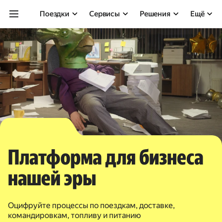
Поездки
Сервисы
Решения
Ещё
Платформа для бизнеса
нашей эры
Оцифруйте процессы по поездкам, доставке,
командировкам, топливу и питанию