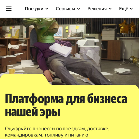
Поездки
Сервисы
Решения
Ещё
Платформа для бизнеса
нашей эры
Оцифруйте процессы по поездкам, доставке,
командировкам, топливу и питанию