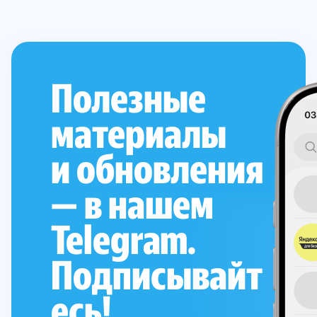
Полезные
материалы
и обновления
— в нашем
Telegram.
Подписывайт
есь!