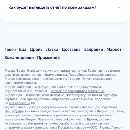
Как будет выглядеть отчёт по всем заказам?
Такси
Еда
Драйв
Лавка
Доставка
Заправки
Маркет
Командировки
Промокоды
Яндекс Go для бизнеса — услуги для юридических лиц. Транспортные и иные
услуги оказываются партнёрами сервиса. Подробнее:
business.go.yandex
.
Яндекс Командировки — информационный сервис. Услуги оказываются
партнёрами сервиса.
Яндекс Заправки — информационный сервис. Продажу топлива
осуществляют АЗС. Условия —
yandex.ru/legal/zapravki_termsofuse
.
Яндекс Еда — информационный сервис. Доставку осуществляют партнёры
сервиса. Зона, время доставки и предложения ограничены, подробнее
на
eda.yandex.ru
. (0+)
Яндекс Лавка — раздел информационного сервиса Яндекс Еда, подробнее:
clck.ru/QgJpy
. Доставка осуществляется партнёрами сервиса Яндекс Еда. Зона,
время доставки и предложения ограничены — актуальная информация
в приложении Яндекс Лавка и на сайте
lavka.yandex.ru
. Время доставки
не включает в себя время на приём, обработку и сбор заказа и зависит
от времени заказа и зоны доставки. Продавец товаров — ООО «Яндекс.Лавка»