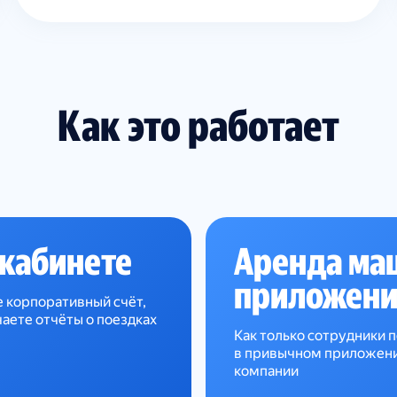
Как это работает
 кабинете
Аренда ма
приложени
е корпоративный счёт,
аете отчёты о поездках
Как только сотрудники п
в привычном приложении
компании