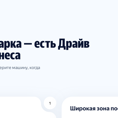
парка — есть Драйв
неса
ерите машину, когда
1
Широкая зона п