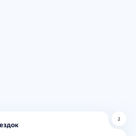
2
оездок