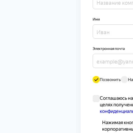
Имя
Электронная почта
Позвонить
На
Cоглашаюсь на
целях получени
конфиденциал
Нажимая кноп
корпоративны