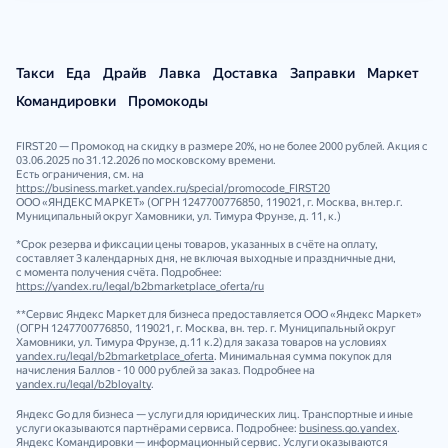
Такси
Еда
Драйв
Лавка
Доставка
Заправки
Маркет
Командировки
Промокоды
FIRST20 — Промокод на скидку в размере 20%, но не более 2000 рублей. Акция с
03.06.2025 по 31.12.2026 по московскому времени.
Есть ограничения, см. на
https://business.market.yandex.ru/special/promocode_FIRST20
ООО «ЯНДЕКС МАРКЕТ» (ОГРН 1247700776850, 119021, г. Москва, вн.тер.г.
Муниципальный округ Хамовники, ул. Тимура Фрунзе, д. 11, к.)
*Срок резерва и фиксации цены товаров, указанных в счёте на оплату,
составляет 3 календарных дня, не включая выходные и праздничные дни,
с момента получения счёта. Подробнее:
https://yandex.ru/legal/b2bmarketplace_oferta/ru
**Сервис Яндекс Маркет для бизнеса предоставляется ООО «Яндекс Маркет»
(ОГРН 1247700776850, 119021, г. Москва, вн. тер. г. Муниципальный округ
Хамовники, ул. Тимура Фрунзе, д.11 к.2) для заказа товаров на условиях
yandex.ru/legal/b2bmarketplace_oferta
. Минимальная сумма покупок для
начисления Баллов - 10 000 рублей за заказ. Подробнее на
yandex.ru/legal/b2bloyalty
.
Яндекс Go для бизнеса — услуги для юридических лиц. Транспортные и иные
услуги оказываются партнёрами сервиса. Подробнее:
business.go.yandex
.
Яндекс Командировки — информационный сервис. Услуги оказываются