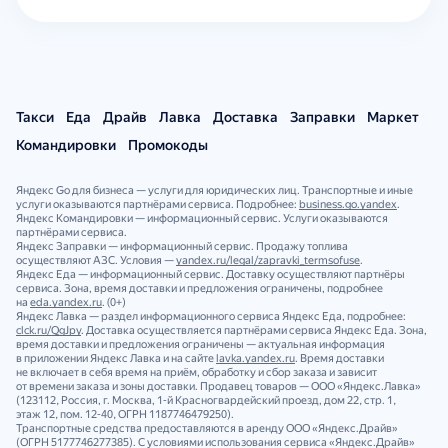
Такси
Еда
Драйв
Лавка
Доставка
Заправки
Маркет
Командировки
Промокоды
Яндекс Go для бизнеса — услуги для юридических лиц. Транспортные и иные
услуги оказываются партнёрами сервиса. Подробнее:
business.go.yandex
.
Яндекс Командировки — информационный сервис. Услуги оказываются
партнёрами сервиса.
Яндекс Заправки — информационный сервис. Продажу топлива
осуществляют АЗС. Условия —
yandex.ru/legal/zapravki_termsofuse
.
Яндекс Еда — информационный сервис. Доставку осуществляют партнёры
сервиса. Зона, время доставки и предложения ограничены, подробнее
на
eda.yandex.ru
. (0+)
Яндекс Лавка — раздел информационного сервиса Яндекс Еда, подробнее:
clck.ru/QgJpy
. Доставка осуществляется партнёрами сервиса Яндекс Еда. Зона,
время доставки и предложения ограничены — актуальная информация
в приложении Яндекс Лавка и на сайте
lavka.yandex.ru
. Время доставки
не включает в себя время на приём, обработку и сбор заказа и зависит
от времени заказа и зоны доставки. Продавец товаров — ООО «Яндекс.Лавка»
(123112, Россия, г. Москва, 1‑й Красногвардейский проезд, дом 22, стр. 1,
этаж 12, пом. 12‑40, ОГРН 1187746479250).
Транспортные средства предоставляются в аренду ООО «Яндекс.Драйв»
(ОГРН 5177746277385). С условиями использования сервиса «Яндекс.Драйв»