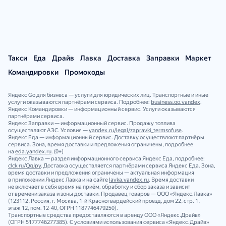
Такси
Еда
Драйв
Лавка
Доставка
Заправки
Маркет
Командировки
Промокоды
Яндекс Go для бизнеса — услуги для юридических лиц. Транспортные и иные
услуги оказываются партнёрами сервиса. Подробнее:
business.go.yandex
.
Яндекс Командировки — информационный сервис. Услуги оказываются
партнёрами сервиса.
Яндекс Заправки — информационный сервис. Продажу топлива
осуществляют АЗС. Условия —
yandex.ru/legal/zapravki_termsofuse
.
Яндекс Еда — информационный сервис. Доставку осуществляют партнёры
сервиса. Зона, время доставки и предложения ограничены, подробнее
на
eda.yandex.ru
. (0+)
Яндекс Лавка — раздел информационного сервиса Яндекс Еда, подробнее:
clck.ru/QgJpy
. Доставка осуществляется партнёрами сервиса Яндекс Еда. Зона,
время доставки и предложения ограничены — актуальная информация
в приложении Яндекс Лавка и на сайте
lavka.yandex.ru
. Время доставки
не включает в себя время на приём, обработку и сбор заказа и зависит
от времени заказа и зоны доставки. Продавец товаров — ООО «Яндекс.Лавка»
(123112, Россия, г. Москва, 1‑й Красногвардейский проезд, дом 22, стр. 1,
этаж 12, пом. 12‑40, ОГРН 1187746479250).
Транспортные средства предоставляются в аренду ООО «Яндекс.Драйв»
(ОГРН 5177746277385). С условиями использования сервиса «Яндекс.Драйв»