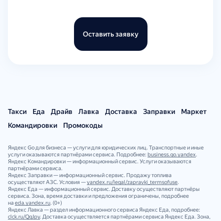
Оставить заявку
Такси
Еда
Драйв
Лавка
Доставка
Заправки
Маркет
Командировки
Промокоды
Яндекс Go для бизнеса — услуги для юридических лиц. Транспортные и иные
услуги оказываются партнёрами сервиса. Подробнее:
business.go.yandex
.
Яндекс Командировки — информационный сервис. Услуги оказываются
партнёрами сервиса.
Яндекс Заправки — информационный сервис. Продажу топлива
осуществляют АЗС. Условия —
yandex.ru/legal/zapravki_termsofuse
.
Яндекс Еда — информационный сервис. Доставку осуществляют партнёры
сервиса. Зона, время доставки и предложения ограничены, подробнее
на
eda.yandex.ru
. (0+)
Яндекс Лавка — раздел информационного сервиса Яндекс Еда, подробнее:
clck.ru/QgJpy
. Доставка осуществляется партнёрами сервиса Яндекс Еда. Зона,