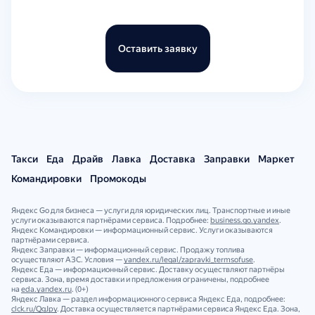
Оставить заявку
Такси
Еда
Драйв
Лавка
Доставка
Заправки
Маркет
Командировки
Промокоды
Яндекс Go для бизнеса — услуги для юридических лиц. Транспортные и иные
услуги оказываются партнёрами сервиса. Подробнее:
business.go.yandex
.
Яндекс Командировки — информационный сервис. Услуги оказываются
партнёрами сервиса.
Яндекс Заправки — информационный сервис. Продажу топлива
осуществляют АЗС. Условия —
yandex.ru/legal/zapravki_termsofuse
.
Яндекс Еда — информационный сервис. Доставку осуществляют партнёры
сервиса. Зона, время доставки и предложения ограничены, подробнее
на
eda.yandex.ru
. (0+)
Яндекс Лавка — раздел информационного сервиса Яндекс Еда, подробнее:
clck.ru/QgJpy
. Доставка осуществляется партнёрами сервиса Яндекс Еда. Зона,