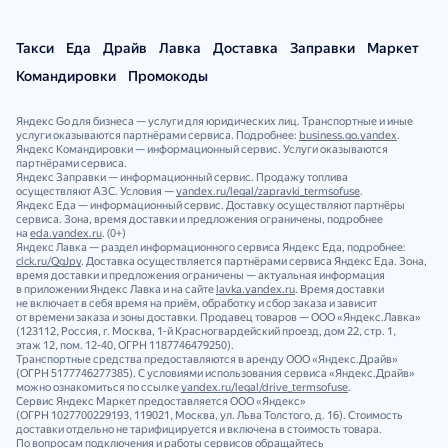
Такси
Еда
Драйв
Лавка
Доставка
Заправки
Маркет
Командировки
Промокоды
Яндекс Go для бизнеса — услуги для юридических лиц. Транспортные и иные
услуги оказываются партнёрами сервиса. Подробнее:
business.go.yandex
.
Яндекс Командировки — информационный сервис. Услуги оказываются
партнёрами сервиса.
Яндекс Заправки — информационный сервис. Продажу топлива
осуществляют АЗС. Условия —
yandex.ru/legal/zapravki_termsofuse
.
Яндекс Еда — информационный сервис. Доставку осуществляют партнёры
сервиса. Зона, время доставки и предложения ограничены, подробнее
на
eda.yandex.ru
. (0+)
Яндекс Лавка — раздел информационного сервиса Яндекс Еда, подробнее:
clck.ru/QgJpy
. Доставка осуществляется партнёрами сервиса Яндекс Еда. Зона,
время доставки и предложения ограничены — актуальная информация
в приложении Яндекс Лавка и на сайте
lavka.yandex.ru
. Время доставки
не включает в себя время на приём, обработку и сбор заказа и зависит
от времени заказа и зоны доставки. Продавец товаров — ООО «Яндекс.Лавка»
(123112, Россия, г. Москва, 1‑й Красногвардейский проезд, дом 22, стр. 1,
этаж 12, пом. 12‑40, ОГРН 1187746479250).
Транспортные средства предоставляются в аренду ООО «Яндекс.Драйв»
(ОГРН 5177746277385). С условиями использования сервиса «Яндекс.Драйв»
можно ознакомиться по ссылке
yandex.ru/legal/drive_termsofuse
.
Сервис Яндекс Маркет предоставляется ООО «Яндекс»
(ОГРН 1027700229193, 119021, Москва, ул. Льва Толстого, д. 16). Стоимость
доставки отдельно не тарифицируется и включена в стоимость товара.
По вопросам подключения и работы сервисов обращайтесь