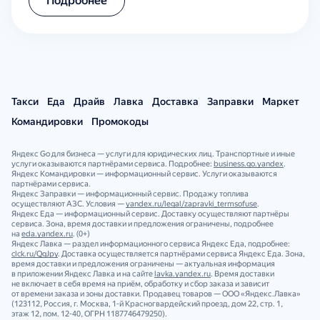
Подробнее
Такси
Еда
Драйв
Лавка
Доставка
Заправки
Маркет
Командировки
Промокоды
Яндекс Go для бизнеса — услуги для юридических лиц. Транспортные и иные
услуги оказываются партнёрами сервиса. Подробнее:
business.go.yandex
.
Яндекс Командировки — информационный сервис. Услуги оказываются
партнёрами сервиса.
Яндекс Заправки — информационный сервис. Продажу топлива
осуществляют АЗС. Условия —
yandex.ru/legal/zapravki_termsofuse
.
Яндекс Еда — информационный сервис. Доставку осуществляют партнёры
сервиса. Зона, время доставки и предложения ограничены, подробнее
на
eda.yandex.ru
. (0+)
Яндекс Лавка — раздел информационного сервиса Яндекс Еда, подробнее:
clck.ru/QgJpy
. Доставка осуществляется партнёрами сервиса Яндекс Еда. Зона,
время доставки и предложения ограничены — актуальная информация
в приложении Яндекс Лавка и на сайте
lavka.yandex.ru
. Время доставки
не включает в себя время на приём, обработку и сбор заказа и зависит
от времени заказа и зоны доставки. Продавец товаров — ООО «Яндекс.Лавка»
(123112, Россия, г. Москва, 1‑й Красногвардейский проезд, дом 22, стр. 1,
этаж 12, пом. 12‑40, ОГРН 1187746479250).