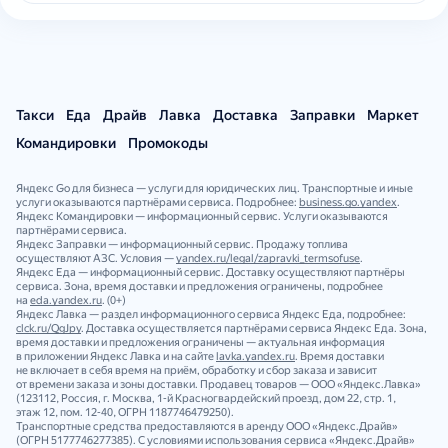
Такси
Еда
Драйв
Лавка
Доставка
Заправки
Маркет
Командировки
Промокоды
Яндекс Go для бизнеса — услуги для юридических лиц. Транспортные и иные
услуги оказываются партнёрами сервиса. Подробнее:
business.go.yandex
.
Яндекс Командировки — информационный сервис. Услуги оказываются
партнёрами сервиса.
Яндекс Заправки — информационный сервис. Продажу топлива
осуществляют АЗС. Условия —
yandex.ru/legal/zapravki_termsofuse
.
Яндекс Еда — информационный сервис. Доставку осуществляют партнёры
сервиса. Зона, время доставки и предложения ограничены, подробнее
на
eda.yandex.ru
. (0+)
Яндекс Лавка — раздел информационного сервиса Яндекс Еда, подробнее:
clck.ru/QgJpy
. Доставка осуществляется партнёрами сервиса Яндекс Еда. Зона,
время доставки и предложения ограничены — актуальная информация
в приложении Яндекс Лавка и на сайте
lavka.yandex.ru
. Время доставки
не включает в себя время на приём, обработку и сбор заказа и зависит
от времени заказа и зоны доставки. Продавец товаров — ООО «Яндекс.Лавка»
(123112, Россия, г. Москва, 1‑й Красногвардейский проезд, дом 22, стр. 1,
этаж 12, пом. 12‑40, ОГРН 1187746479250).
Транспортные средства предоставляются в аренду ООО «Яндекс.Драйв»
(ОГРН 5177746277385). С условиями использования сервиса «Яндекс.Драйв»