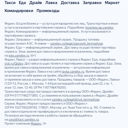
Такси
Еда
Драйв
Лавка
Доставка
Заправки
Маркет
Командировки
Промокоды
Яндекс Go для бизнеса — услуги для юридических лиц. Транспортные и иные
услуги оказываются партнёрами сервиса. Подробнее:
business.go.yandex
.
Яндекс Командировки — информационный сервис. Услуги оказываются
партнёрами сервиса.
Яндекс Заправки — информационный сервис. Продажу топлива
осуществляют АЗС. Условия —
yandex.ru/legal/zapravki_termsofuse
.
Яндекс Еда — информационный сервис. Доставку осуществляют партнёры
сервиса. Зона, время доставки и предложения ограничены, подробнее
на
eda.yandex.ru
. (0+)
Яндекс Лавка — раздел информационного сервиса Яндекс Еда, подробнее:
clck.ru/QgJpy
. Доставка осуществляется партнёрами сервиса Яндекс Еда. Зона,
время доставки и предложения ограничены — актуальная информация
в приложении Яндекс Лавка и на сайте
lavka.yandex.ru
. Время доставки
не включает в себя время на приём, обработку и сбор заказа и зависит
от времени заказа и зоны доставки. Продавец товаров — ООО «Яндекс.Лавка»
(123112, Россия, г. Москва, 1‑й Красногвардейский проезд, дом 22, стр. 1,
этаж 12, пом. 12‑40, ОГРН 1187746479250).
Транспортные средства предоставляются в аренду ООО «Яндекс.Драйв»
(ОГРН 5177746277385). С условиями использования сервиса «Яндекс.Драйв»
можно ознакомиться по ссылке
yandex.ru/legal/drive_termsofuse
.
Сервис Яндекс Маркет предоставляется ООО «Яндекс»
(ОГРН 1027700229193, 119021, Москва, ул. Льва Толстого, д. 16). Стоимость
доставки отдельно не тарифицируется и включена в стоимость товара.
По вопросам подключения и работы сервисов обращайтесь
на
corp@taxi.yandex.ru
.
Проект компании
Яндекс
. 0+