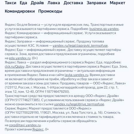
Такси
Еда
Драйв
Лавка
Доставка
Заправки
Маркет
Командировки
Промокоды
Яндекс Go для бизнеса — услуги для юридических лиц. Транспортные и иные
услуги оказываются партнёрами сервиса. Подробнее:
business.go.yandex
.
Яндекс Командировки — информационный сервис. Услуги оказываются
партнёрами сервиса.
Яндекс Заправки — информационный сервис. Продажу топлива
осуществляют АЗС. Условия —
yandex.ru/legal/zapravki_termsofuse
.
Яндекс Еда — информационный сервис. Доставку осуществляют партнёры
сервиса. Зона, время доставки и предложения ограничены, подробнее
на
eda.yandex.ru
. (0+)
Яндекс Лавка — раздел информационного сервиса Яндекс Еда, подробнее:
clck.ru/QgJpy
. Доставка осуществляется партнёрами сервиса Яндекс Еда. Зона,
время доставки и предложения ограничены — актуальная информация
в приложении Яндекс Лавка и на сайте
lavka.yandex.ru
. Время доставки
не включает в себя время на приём, обработку и сбор заказа и зависит
от времени заказа и зоны доставки. Продавец товаров — ООО «Яндекс.Лавка»
(123112, Россия, г. Москва, 1‑й Красногвардейский проезд, дом 22, стр. 1,
этаж 12, пом. 12‑40, ОГРН 1187746479250).
Транспортные средства предоставляются в аренду ООО «Яндекс.Драйв»
(ОГРН 5177746277385). С условиями использования сервиса «Яндекс.Драйв»
можно ознакомиться по ссылке
yandex.ru/legal/drive_termsofuse
.
Сервис Яндекс Маркет предоставляется ООО «Яндекс»
(ОГРН 1027700229193, 119021, Москва, ул. Льва Толстого, д. 16). Стоимость
доставки отдельно не тарифицируется и включена в стоимость товара.
По вопросам подключения и работы сервисов обращайтесь
на
corp@taxi.yandex.ru
.
Проект компании
Яндекс
. 0+