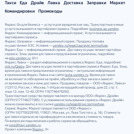
Такси
Еда
Драйв
Лавка
Доставка
Заправки
Маркет
Командировки
Промокоды
Яндекс Go для бизнеса — услуги для юридических лиц. Транспортные и иные
услуги оказываются партнёрами сервиса. Подробнее:
business.go.yandex
.
Яндекс Командировки — информационный сервис. Услуги оказываются
партнёрами сервиса.
Яндекс Заправки — информационный сервис. Продажу топлива
осуществляют АЗС. Условия —
yandex.ru/legal/zapravki_termsofuse
.
Яндекс Еда — информационный сервис. Доставку осуществляют партнёры
сервиса. Зона, время доставки и предложения ограничены, подробнее
на
eda.yandex.ru
. (0+)
Яндекс Лавка — раздел информационного сервиса Яндекс Еда, подробнее:
clck.ru/QgJpy
. Доставка осуществляется партнёрами сервиса Яндекс Еда. Зона,
время доставки и предложения ограничены — актуальная информация
в приложении Яндекс Лавка и на сайте
lavka.yandex.ru
. Время доставки
не включает в себя время на приём, обработку и сбор заказа и зависит
от времени заказа и зоны доставки. Продавец товаров — ООО «Яндекс.Лавка»
(123112, Россия, г. Москва, 1‑й Красногвардейский проезд, дом 22, стр. 1,
этаж 12, пом. 12‑40, ОГРН 1187746479250).
Транспортные средства предоставляются в аренду ООО «Яндекс.Драйв»
(ОГРН 5177746277385). С условиями использования сервиса «Яндекс.Драйв»
можно ознакомиться по ссылке
yandex.ru/legal/drive_termsofuse
.
Сервис Яндекс Маркет предоставляется ООО «Яндекс»
(ОГРН 1027700229193, 119021, Москва, ул. Льва Толстого, д. 16). Стоимость
доставки отдельно не тарифицируется и включена в стоимость товара.
По вопросам подключения и работы сервисов обращайтесь
на
corp@taxi.yandex.ru
.
Проект компании
Яндекс
. 0+