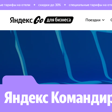
ифы на отели
скидки до 30%
специальные тарифы на отели
Поездки
Яндекс Команди