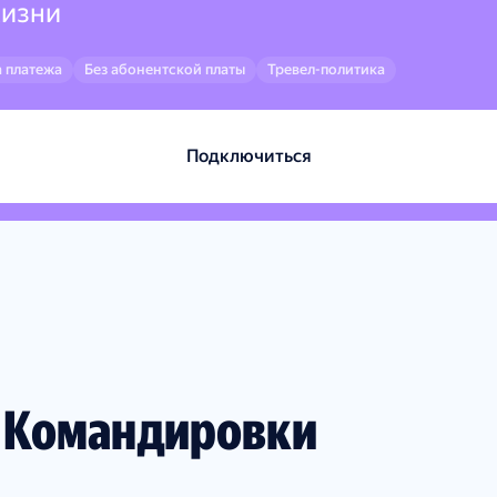
жизни
 платежа
Без абонентской платы
Тревел-политика
Подключиться
с Командировки