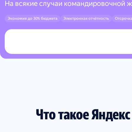
На всякие случаи командировочной 
Экономия до 30% бюджета
Электронная отчётность
Отсрочка
Что такое Яндек