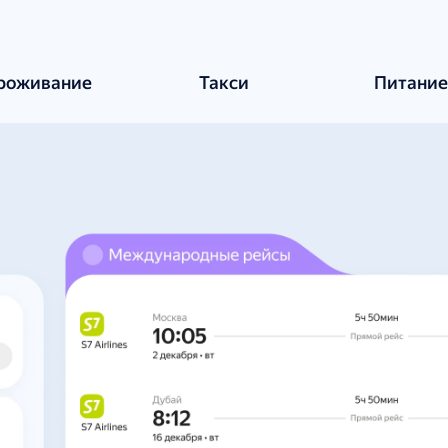
роживание
Такси
Питани