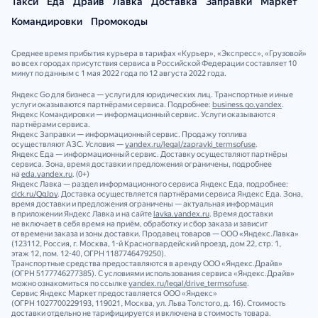
Такси
Еда
Драйв
Лавка
Доставка
Заправки
Маркет
Командировки
Промокоды
Среднее время прибытия курьера в тарифах «Курьер», «Экспресс», «Грузовой»
во всех городах присутствия сервиса в Российской Федерации составляет 10
минут по данным с 1 мая 2022 года по 12 августа 2022 года.
Яндекс Go для бизнеса — услуги для юридических лиц. Транспортные и иные
услуги оказываются партнёрами сервиса. Подробнее:
business.go.yandex
.
Яндекс Командировки — информационный сервис. Услуги оказываются
партнёрами сервиса.
Яндекс Заправки — информационный сервис. Продажу топлива
осуществляют АЗС. Условия —
yandex.ru/legal/zapravki_termsofuse
.
Яндекс Еда — информационный сервис. Доставку осуществляют партнёры
сервиса. Зона, время доставки и предложения ограничены, подробнее
на
eda.yandex.ru
. (0+)
Яндекс Лавка — раздел информационного сервиса Яндекс Еда, подробнее:
clck.ru/QgJpy
. Доставка осуществляется партнёрами сервиса Яндекс Еда. Зона,
время доставки и предложения ограничены — актуальная информация
в приложении Яндекс Лавка и на сайте
lavka.yandex.ru
. Время доставки
не включает в себя время на приём, обработку и сбор заказа и зависит
от времени заказа и зоны доставки. Продавец товаров — ООО «Яндекс.Лавка»
(123112, Россия, г. Москва, 1‑й Красногвардейский проезд, дом 22, стр. 1,
этаж 12, пом. 12‑40, ОГРН 1187746479250).
Транспортные средства предоставляются в аренду ООО «Яндекс.Драйв»
(ОГРН 5177746277385). С условиями использования сервиса «Яндекс.Драйв»
можно ознакомиться по ссылке
yandex.ru/legal/drive_termsofuse
.
Сервис Яндекс Маркет предоставляется ООО «Яндекс»
(ОГРН 1027700229193, 119021, Москва, ул. Льва Толстого, д. 16). Стоимость
доставки отдельно не тарифицируется и включена в стоимость товара.