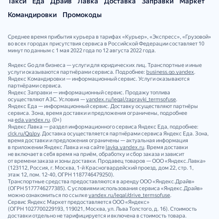
Такси
Еда
Драйв
Лавка
Доставка
Заправки
Маркет
Командировки
Промокоды
Среднее время прибытия курьера в тарифах «Курьер», «Экспресс», «Грузовой»
во всех городах присутствия сервиса в Российской Федерации составляет 10
минут по данным с 1 мая 2022 года по 12 августа 2022 года.
Яндекс Go для бизнеса — услуги для юридических лиц. Транспортные и иные
услуги оказываются партнёрами сервиса. Подробнее:
business.go.yandex
.
Яндекс Командировки — информационный сервис. Услуги оказываются
партнёрами сервиса.
Яндекс Заправки — информационный сервис. Продажу топлива
осуществляют АЗС. Условия —
yandex.ru/legal/zapravki_termsofuse
.
Яндекс Еда — информационный сервис. Доставку осуществляют партнёры
сервиса. Зона, время доставки и предложения ограничены, подробнее
на
eda.yandex.ru
. (0+)
Яндекс Лавка — раздел информационного сервиса Яндекс Еда, подробнее:
clck.ru/QgJpy
. Доставка осуществляется партнёрами сервиса Яндекс Еда. Зона,
время доставки и предложения ограничены — актуальная информация
в приложении Яндекс Лавка и на сайте
lavka.yandex.ru
. Время доставки
не включает в себя время на приём, обработку и сбор заказа и зависит
от времени заказа и зоны доставки. Продавец товаров — ООО «Яндекс.Лавка»
(123112, Россия, г. Москва, 1‑й Красногвардейский проезд, дом 22, стр. 1,
этаж 12, пом. 12‑40, ОГРН 1187746479250).
Транспортные средства предоставляются в аренду ООО «Яндекс.Драйв»
(ОГРН 5177746277385). С условиями использования сервиса «Яндекс.Драйв»
можно ознакомиться по ссылке
yandex.ru/legal/drive_termsofuse
.
Сервис Яндекс Маркет предоставляется ООО «Яндекс»
(ОГРН 1027700229193, 119021, Москва, ул. Льва Толстого, д. 16). Стоимость
доставки отдельно не тарифицируется и включена в стоимость товара.