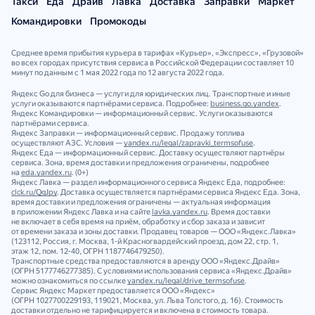
Такси
Еда
Драйв
Лавка
Доставка
Заправки
Маркет
Командировки
Промокоды
Среднее время прибытия курьера в тарифах «Курьер», «Экспресс», «Грузовой»
во всех городах присутствия сервиса в Российской Федерации составляет 10
минут по данным с 1 мая 2022 года по 12 августа 2022 года.
Яндекс Go для бизнеса — услуги для юридических лиц. Транспортные и иные
услуги оказываются партнёрами сервиса. Подробнее:
business.go.yandex
.
Яндекс Командировки — информационный сервис. Услуги оказываются
партнёрами сервиса.
Яндекс Заправки — информационный сервис. Продажу топлива
осуществляют АЗС. Условия —
yandex.ru/legal/zapravki_termsofuse
.
Яндекс Еда — информационный сервис. Доставку осуществляют партнёры
сервиса. Зона, время доставки и предложения ограничены, подробнее
на
eda.yandex.ru
. (0+)
Яндекс Лавка — раздел информационного сервиса Яндекс Еда, подробнее:
clck.ru/QgJpy
. Доставка осуществляется партнёрами сервиса Яндекс Еда. Зона,
время доставки и предложения ограничены — актуальная информация
в приложении Яндекс Лавка и на сайте
lavka.yandex.ru
. Время доставки
не включает в себя время на приём, обработку и сбор заказа и зависит
от времени заказа и зоны доставки. Продавец товаров — ООО «Яндекс.Лавка»
(123112, Россия, г. Москва, 1‑й Красногвардейский проезд, дом 22, стр. 1,
этаж 12, пом. 12‑40, ОГРН 1187746479250).
Транспортные средства предоставляются в аренду ООО «Яндекс.Драйв»
(ОГРН 5177746277385). С условиями использования сервиса «Яндекс.Драйв»
можно ознакомиться по ссылке
yandex.ru/legal/drive_termsofuse
.
Сервис Яндекс Маркет предоставляется ООО «Яндекс»
(ОГРН 1027700229193, 119021, Москва, ул. Льва Толстого, д. 16). Стоимость
доставки отдельно не тарифицируется и включена в стоимость товара.